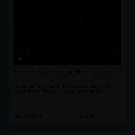
Spannender Austausch zur aktuellen politischen Lage!
💬
Gemeinsam mit unserem baden-württembergischen
Kultusminister @
andreasjung
.kn und unserem
Landtagsabgeordneten @
christoph_stetter
haben wir
mehr
über die aktuellen politischen Entwicklungen diskutiert.
Vielen Dank an alle, die dabei waren und sich in die
lebhafte Diskussion eingebracht haben!🙏💪
cdukvkonstanz
Teilen auf
#
singen
#
mac
#
austausch
#
cdu
#
badenw
ürttemberg