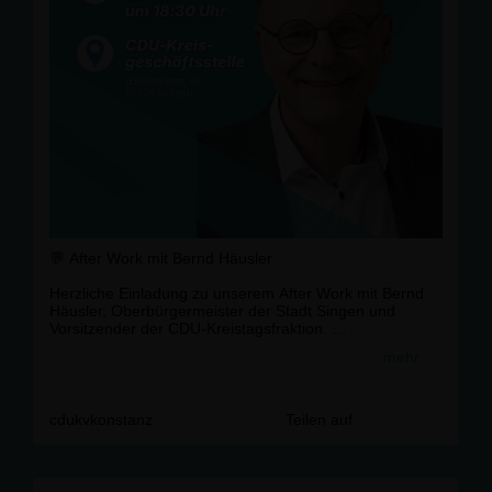
💬 After Work mit Bernd Häusler
Herzliche Einladung zu unserem After Work mit Bernd
Häusler, Oberbürgermeister der Stadt Singen und
Vorsitzender der CDU-Kreistagsfraktion.
mehr
📅 Donnerstag, 23. Juli 2026
🕡 18:30 Uhr
📍 CDU-Kreisgeschäftsstelle, Ekkehardstraße 80, 78224
Singen
cdukvkonstanz
Teilen auf
In entspannter Atmosphäre möchten wir uns über die
aktuellen Themen im Landkreis Konstanz austauschen.
GLKN, das neue Berufsschulzentrum und viele weitere