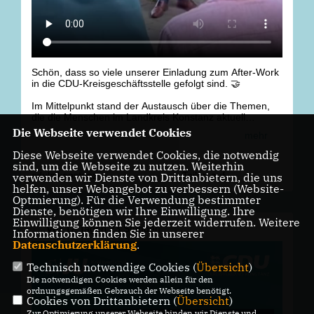
Schön, dass so viele unserer Einladung zum After-Work
in die CDU-Kreisgeschäftsstelle gefolgt sind. 🤝
Im Mittelpunkt stand der Austausch über die Themen,
die die Menschen im Landkreis Konstanz aktuell
bewegen.
Die Webseite verwendet Cookies
mehr
📍 Die Auswirkungen des GKV-
Diese Webseite verwendet Cookies, die notwendig
Beitragsstabilisierungsgesetzes auf unsere Kliniken im
sind, um die Webseite zu nutzen. Weiterhin
Landkreis Konstanz.
cdukvkonstanz
Teilen auf
verwenden wir Dienste von Drittanbietern, die uns
📍 Die angespannte Finanzlage unserer Städte und
helfen, unser Webangebot zu verbessern (Website-
Gemeinden, die zunehmend unter Druck geraten.
Optmierung). Für die Verwendung bestimmter
Dienste, benötigen wir Ihre Einwilligung. Ihre
Der offene Dialog und der gemeinsame Austausch sind
Einwilligung können Sie jederzeit widerrufen. Weitere
vor
12 Tagen 23 Stunden
die Grundlage, um tragfähige Lösungen für unsere
Informationen finden Sie in unserer
Region zu entwickeln. Vielen Dank an alle, die dabei
Datenschutzerklärung
.
waren und ihre Perspektiven eingebracht haben!
Technisch notwendige Cookies (
Übersicht
)
#
cdu
#
konstanz
#
singen
#
gesundheit
#
kommunen
Die notwendigen Cookies werden allein für den
ordnungsgemäßen Gebrauch der Webseite benötigt.
Cookies von Drittanbietern (
Übersicht
)
Zur Optimierung unserer Webseite binden wir Dienste und