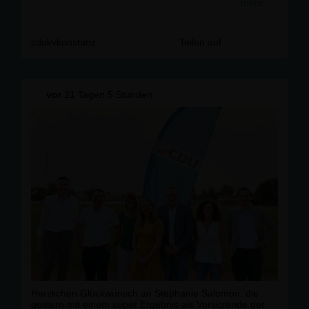
mehr
📍 Zollhaus Ludwigshafen
(Hafenstraße 5, 78351 Bodman-Ludwigshafen)
Wir freuen uns ganz besonders, in diesem Jahr Armin
cdukvkonstanz
Teilen auf
Laschet MdB, Ministerpräsident a.D. und Vorsitzender
des Auswärtigen Ausschusses des Deutschen
Bundestages, als unseren Gast begrüßen zu dürfen.
vor
21 Tagen 5 Stunden
Wir freuen uns auf Ihr Kommen!
#
sommerempfang
#
bodensee
#
konstanz
#
arminlaschet
Herzlichen Glückwunsch an Stephanie Salomon, die
gestern mit einem super Ergebnis als Vorsitzende der