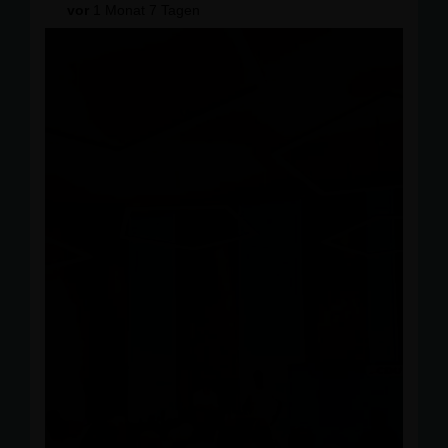
vor
1 Monat 7 Tagen
Themen - es gibt viel zu besprechen. 💪
Nutzen Sie die Gelegenheit für persönliche Gespräche,
bringen Sie Ihre Fragen und Anregungen mit und
diskutieren Sie mit.
Wir freuen uns auf einen interessanten Abend und viele
gute Gespräche!
#
singen
#
cdu
#
landkreiskonstanz
#
afterwork
#
austausch