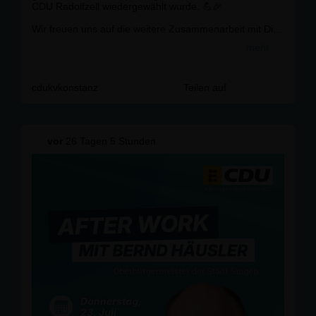
CDU Radolfzell wiedergewählt wurde. 💪🎉
Wir freuen uns auf die weitere Zusammenarbeit mit Dir
und Deinem Team! 🙏
mehr
@
cdu_radolfzell
@
salosteph
#
radolfzell
#
cdu
#
vorstand
#
gl
ückwunsch
cdukvkonstanz
Teilen auf
vor
26 Tagen 5 Stunden