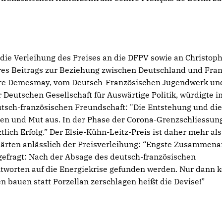
ie Verleihung des Preises an die DFPV sowie an Christop
es Beitrags zur Beziehung zwischen Deutschland und Fran
aire Demesmay, vom Deutsch-Französischen Jugendwerk un
Deutschen Gesellschaft für Auswärtige Politik, würdigte in
utsch-französischen Freundschaft: "Die Entstehung und die
auen und Mut aus. In der Phase der Corona-Grenzschliessun
lich Erfolg.” Der Elsie-Kühn-Leitz-Preis ist daher mehr als
lärten anlässlich der Preisverleihung: “Engste Zusammena
 gefragt: Nach der Absage des deutsch-französischen
ntworten auf die Energiekrise gefunden werden. Nur dann 
n bauen statt Porzellan zerschlagen heißt die Devise!”