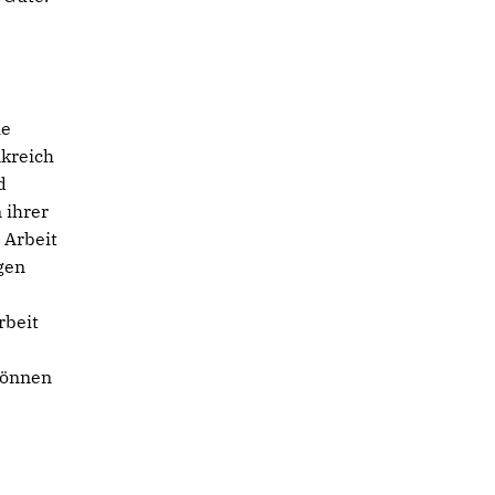
he
kreich
d
 ihrer
 Arbeit
gen
rbeit
können