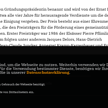
ren Gründungspräsidentin benannt und wird von der Ernst 
 etwa alle vier Jahre für herausragende Verdienste um die d
 Einigung vergeben. Der Preis besteht aus einer Ehrenme
, die den Preisträgern für die Förderung eines gemeinnütz
. Erster Preisträger war 1986 der Elsässer Pierre Pflimli
Ihm folgten unter anderem Jacques Delors, Hans-Dietrich
, Jean-Claude Juncker, Annegret Kramp-Karrenbauer und F
nd, um die Webseite zu nutzen. Weiterhin verwenden wir Di
r die Verwendung bestimmter Dienste, benötigen wir Ihre 
CDU Baden-Württemberg
 Sie in unserer
Datenschutzerklärung
.
CDU Deutschlands
Gebrauch der Webseite benötigt.
e von Drittanbietern ein.