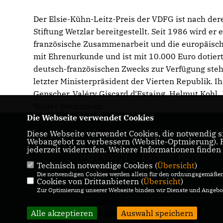
Der Elsie-Kühn-Leitz-Preis der VDFG ist nach de
Stiftung Wetzlar bereitgestellt. Seit 1986 wird er
französische Zusammenarbeit und die europäische
mit Ehrenurkunde und ist mit 10.000 Euro dotiert
deutsch-französischen Zwecks zur Verfügung stehen
letzter Ministerpräsident der Vierten Republik. 
Genscher, Valéry Giscard d‘Estaing, Helmut Kohl
Walter Steinmeier.
Die Webseite verwendet Cookies
Diese Webseite verwendet Cookies, die notwendig si
Website des CDU-Kreisverbandes Konstanz
Webangebot zu verbessern (Website-Optmierung). Fü
jederzeit widerrufen. Weitere Informationen finden
IMPRESSUM
DATENSCHUTZ
Technisch notwendige Cookies (
Übersicht
)
KONTAKT
Die notwendigen Cookies werden allein für den ordnungsgemäßen 
Cookies von Drittanbietern (
Übersicht
)
Zur Optimierung unserer Webseite binden wir Dienste und Angebot
@2026 CDU Kreisverband Konstanz
Alle akzeptieren
Auswahl speichern
Alle Rechte vorbehalten.