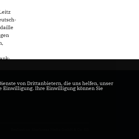
Leitz
eutsch-
daille
igen
n,
rank-
enste von Drittanbietern, die uns helfen, unser
Einwilligung. Ihre Einwilligung können Sie
Realisation: Sharkness Media GmbH & Co. KG