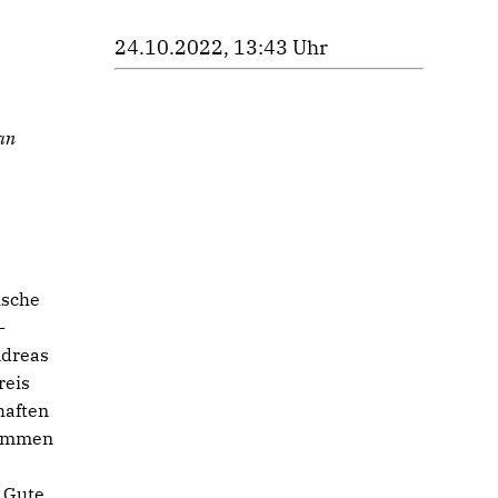
24.10.2022, 13:43 Uhr
an
ische
-
ndreas
reis
haften
kommen
u Gute.