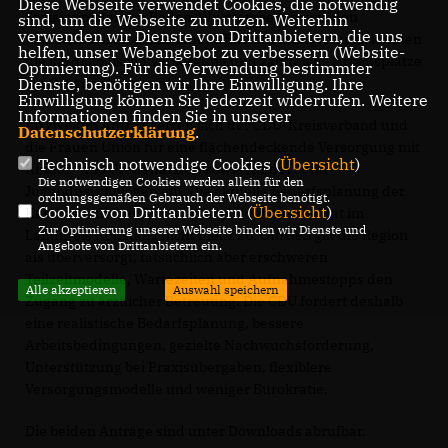
Diese Webseite verwendet Cookies, die notwendig
Sozialministerium Baden-Württemberg sowie den
sind, um die Webseite zu nutzen. Weiterhin
verwenden wir Dienste von Drittanbietern, die uns
Krankenkassen eine schnelle Entscheidung. Nur so können
helfen, unser Webangebot zu verbessern (Website-
die kardiologische Versorgung und zahlreiche Arbeitsplätze
Optmierung). Für die Verwendung bestimmter
Dienste, benötigen wir Ihre Einwilligung. Ihre
vor Ort gesichert werden.
Einwilligung können Sie jederzeit widerrufen. Weitere
Informationen finden Sie in unserer
Im zweiten Antrag setzen sich der CDU-Kreisverband und
Datenschutzerklärung
.
die Frauen Union für eine flächendeckende Versorgung mit
Technisch notwendige Cookies (
Übersicht
)
Kinder- und Frauenärzten sowie Kinder- und
Die notwendigen Cookies werden allein für den
Jugendpsychologen ein. Die aktuelle Bedarfsplanung der
ordnungsgemäßen Gebrauch der Webseite benötigt.
Cookies von Drittanbietern (
Übersicht
)
Kassenärztlichen Vereinigung bildet die Realität im
Zur Optimierung unserer Webseite binden wir Dienste und
Landkreis Konstanz nicht mehr ab: Offiziell gilt die Region
Angebote von Drittanbietern ein.
als überversorgt, tatsächlich aber erschweren
Teilzeitmodelle, Wartezeiten und Aufnahmestopps den
Alle akzeptieren
Auswahl speichern
Zugang zu ärztlicher Betreuung. Die CDU fordert deshalb
eine realistische Bedarfsplanung, bessere
Arbeitsbedingungen, gezielte Nachwuchsförderung,
Unterstützung bei Praxisübergaben, flexiblere
Versorgungsmodelle und weniger Bürokratie.
Die beiden Anträge sind unter Downloads abrufbar.