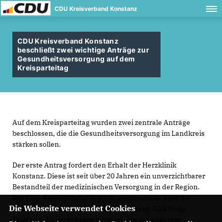
CDU Kreisverband Konstanz
CDU Kreisverband Konstanz
beschließt zwei wichtige Anträge zur
Gesundheitsversorgung auf dem
Kreisparteitag
Auf dem Kreisparteitag wurden zwei zentrale Anträge
beschlossen, die die Gesundheitsversorgung im Landkreis
stärken sollen.
Der erste Antrag fordert den Erhalt der Herzklinik
Konstanz. Diese ist seit über 20 Jahren ein unverzichtbarer
Bestandteil der medizinischen Versorgung in der Region.
Der CDU-Kreisverband begrüßt ausdrücklich, dass der
Die Webseite verwendet Cookies
Gesundheitsverbund Landkreis Konstanz (GLKN) die
Leistungen übernehmen möchte, und verlangt vom