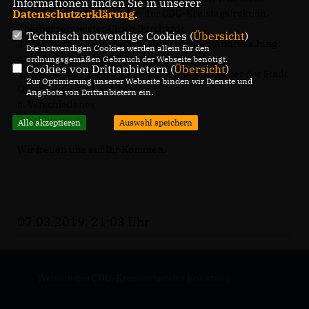
Informationen finden Sie in unserer
Datenschutzerklärung
.
2. Bericht des Vorsitzenden der CDU-Kreistagsfraktion,
Oberbürgermeister Ulrich Burchardt
Technisch notwendige Cookies (
Übersicht
)
3. Grußwort des Bundestagsabgeordneten Andreas Jung
Die notwendigen Cookies werden allein für den
4. Vorstellung des Kreistagswahlprogrammes
ordnungsgemäßen Gebrauch der Webseite benötigt.
Cookies von Drittanbietern (
Übersicht
)
5. Referat von Marco Steffens, Oberbürgermeister der Stadt
Zur Optimierung unserer Webseite binden wir Dienste und
Offenburg
Angebote von Drittanbietern ein.
6. Verschiedenes
7. Schlusswort
Alle akzeptieren
Auswahl speichern
Wir freuen uns auf Ihr Kommen.
07.03.2019, 21:03 Uhr
Website des CDU-Kreisverbandes Konstanz