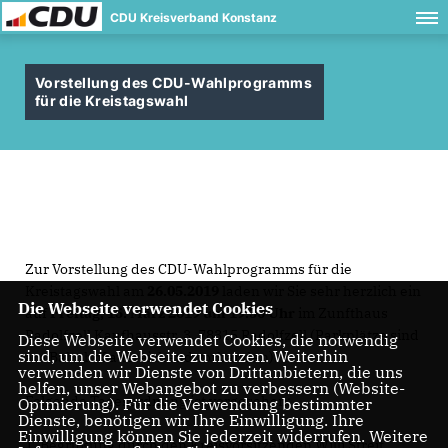
CDU Kreisverband Konstanz
Vorstellung des CDU-Wahlprogramms
für die Kreistagswahl
Zur Vorstellung des CDU-Wahlprogramms für die
Kreistagswahl am
26.05.2019
laden wir Sie sehr herzlich ein
Die Webseite verwendet Cookies
auf
Freitag, 15. März 2019 um 19.30 Uhr
im Zunfthaus
Radolfzell Kaufhausstr. 3, 78315 Radolfzell (Parkplätze sind
Diese Webseite verwendet Cookies, die notwendig
sind, um die Webseite zu nutzen. Weiterhin
am Bahnhof ausreichend vorhanden).
verwenden wir Dienste von Drittanbietern, die uns
helfen, unser Webangebot zu verbessern (Website-
Folgende Tagesordnung ist vorgesehen:
Optmierung). Für die Verwendung bestimmter
Dienste, benötigen wir Ihre Einwilligung. Ihre
Einwilligung können Sie jederzeit widerrufen. Weitere
1. Begrüßung durch den Kreisvorsitzenden Willi Streit