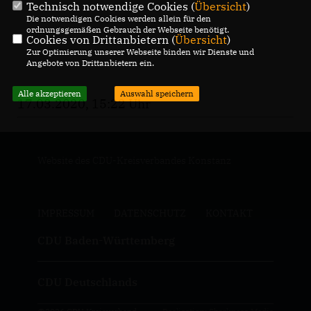
Technisch notwendige Cookies (
Übersicht
)
Die notwendigen Cookies werden allein für den
ordnungsgemäßen Gebrauch der Webseite benötigt.
Cookies von Drittanbietern (
Übersicht
)
Zur Optimierung unserer Webseite binden wir Dienste und
Angebote von Drittanbietern ein.
Alle akzeptieren
Auswahl speichern
17.03.2020, 15:22 Uhr
Website des CDU-Kreisverbandes Konstanz
IMPRESSUM
DATENSCHUTZ
KONTAKT
CDU Baden-Württemberg
CDU Deutschlands