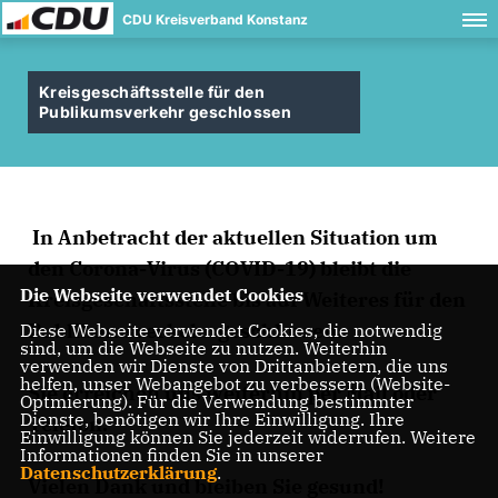
CDU Kreisverband Konstanz
Kreisgeschäftsstelle für den
Publikumsverkehr geschlossen
In Anbetracht der aktuellen Situation um
den Corona-Virus (COVID-19) bleibt die
Die Webseite verwendet Cookies
Kreisgeschäftsstelle bis auf Weiteres für den
Publikumsverkehr geschlossen.
Diese Webseite verwendet Cookies, die notwendig
sind, um die Webseite zu nutzen. Weiterhin
verwenden wir Dienste von Drittanbietern, die uns
helfen, unser Webangebot zu verbessern (Website-
Sie erreichen uns weiterhin per Mail oder
Optmierung). Für die Verwendung bestimmter
Dienste, benötigen wir Ihre Einwilligung. Ihre
Telefon.
Einwilligung können Sie jederzeit widerrufen. Weitere
Informationen finden Sie in unserer
Datenschutzerklärung
.
Vielen Dank und bleiben Sie gesund!